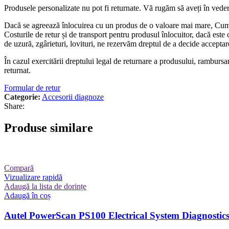
Produsele personalizate nu pot fi returnate. Vă rugăm să aveți în veder
Dacă se agreează înlocuirea cu un produs de o valoare mai mare, Cumpăr
Costurile de retur și de transport pentru produsul înlocuitor, dacă este
de uzură, zgârieturi, lovituri, ne rezervăm dreptul de a decide accepta
În cazul exercitării dreptului legal de returnare a produsului, ramburs
returnat.
Formular de retur
Categorie:
Accesorii diagnoze
Share:
Produse similare
Compară
Vizualizare rapidă
Adaugă la lista de dorințe
Adaugă în coș
Autel PowerScan PS100 Electrical System Diagnostics