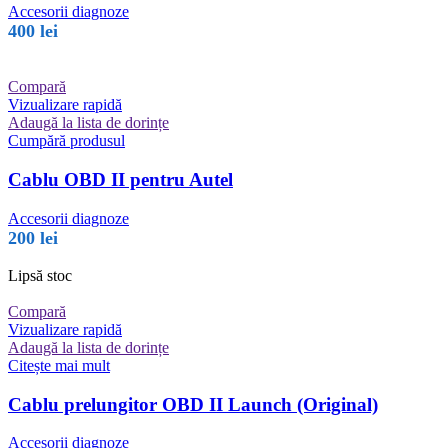
Accesorii diagnoze
400
lei
Compară
Vizualizare rapidă
Adaugă la lista de dorințe
Cumpără produsul
Cablu OBD II pentru Autel
Accesorii diagnoze
200
lei
Lipsă stoc
Compară
Vizualizare rapidă
Adaugă la lista de dorințe
Citește mai mult
Cablu prelungitor OBD II Launch (Original)
Accesorii diagnoze