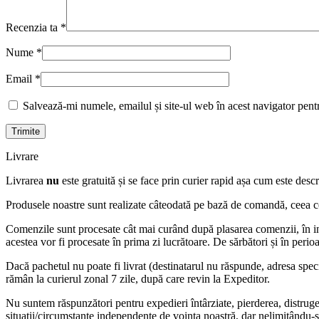
Recenzia ta
*
Nume
*
Email
*
Salvează-mi numele, emailul și site-ul web în acest navigator pent
Livrare
Livrarea
nu
este gratuită și se face prin curier rapid așa cum este descr
Produsele noastre sunt realizate câteodată pe bază de comandă, ceea ce 
Comenzile sunt procesate cât mai curând după plasarea comenzii, în in
acestea vor fi procesate în prima zi lucrătoare. De sărbători și în perio
Dacă pachetul nu poate fi livrat (destinatarul nu răspunde, adresa specif
rămân la curierul zonal 7 zile, după care revin la Expeditor.
Nu suntem răspunzători pentru expedieri întârziate, pierderea, distruger
situații/circumstanțe independente de voința noastră, dar nelimitându-s