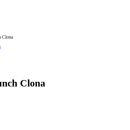
h Clona
i
unch Clona