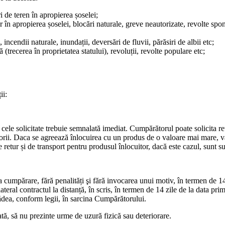
ri de teren în apropierea șoselei;
r în apropierea șoselei, blocări naturale, greve neautorizate, revolte sp
incendii naturale, inundații, deversări de fluvii, părăsiri de albii etc;
 (trecerea în proprietatea statului), revoluții, revolte populare etc;
ii:
ât cele solicitate trebuie semnalată imediat. Cumpărătorul poate solicita 
orii. Daca se agreează înlocuirea cu un produs de o valoare mai mare, va
retur și de transport pentru produsul înlocuitor, dacă este cazul, sunt su
a cumpărare, fără penalități şi fără invocarea unui motiv, în termen de 1
ral contractul la distanță, în scris, în termen de 14 zile de la data prim
cădea, conform legii, în sarcina Cumpărătorului.
ată, să nu prezinte urme de uzură fizică sau deteriorare.