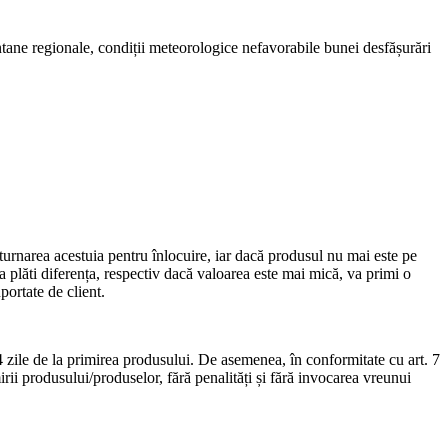
ontane regionale, condiții meteorologice nefavorabile bunei desfășurări
returnarea acestuia pentru înlocuire, iar dacă produsul nu mai este pe
 plăti diferența, respectiv dacă valoarea este mai mică, va primi o
portate de client.
4 zile de la primirea produsului. De asemenea, în conformitate cu art. 7
irii produsului/produselor, fără penalități și fără invocarea vreunui