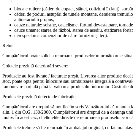
blocaje rutiere (căderi de copaci, stânci, coliziuni în lanț), surpă
căderi de poduri, astupări de tunele montane, deraierea trenurilo
a itinerariului propus;
cauze naturale: seisme, cataclisme, furtuni devastatoare, tornade, 
cauze umane: starea de război, starea de asediu, etatizarea forțată
nerespectarea comenzilor de către furnizori și terți.
Retur
Cumpărătorul poate solicita returnarea produselor în următoarele situaț
Coletele prezintă deteriorări severe;
Produsele au fost livrate / facturate greșit. Livrarea altor produse dec
stoc, poate opta pentru înlocuire sau rambursarea integrală a contraval
rambursare parțială până la valoarea produsului înlocuitor. Costurile de 
Produsele prezintă defecte de fabricație;
Cumpărătorul are dreptul să notifice în scris Vânzătorului că renunța l
alin. 1 din O.G. 130/2000, Cumpărătorul are dreptul de a denunța unilate
motiv. În acest caz, cheltuielile directe de returnare a produselor vor 
Produsele trebuie să fie returnate în ambalajul original, cu factura ataș