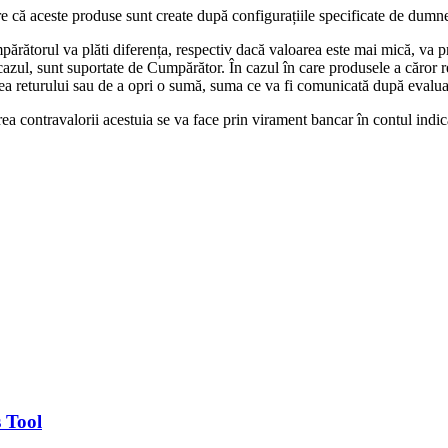
e că aceste produse sunt create după configurațiile specificate de dumne
ătorul va plăti diferența, respectiv dacă valoarea este mai mică, va pr
 cazul, sunt suportate de Cumpărător. În cazul în care produsele a căror 
rea returului sau de a opri o sumă, suma ce va fi comunicată după evalua
area contravalorii acestuia se va face prin virament bancar în contul indi
 Tool