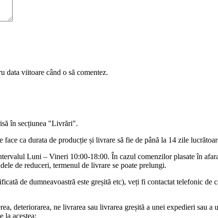
ru data viitoare când o să comentez.
isă în secțiunea "Livrări".
face ca durata de producție și livrare să fie de până la 14 zile lucrătoa
tervalul Luni – Vineri 10:00-18:00. În cazul comenzilor plasate în afa
adele de reduceri, termenul de livrare se poate prelungi.
icată de dumneavoastră este greșită etc), veți fi contactat telefonic de c
ea, deteriorarea, ne livrarea sau livrarea greșită a unei expedieri sau a 
e la acestea: