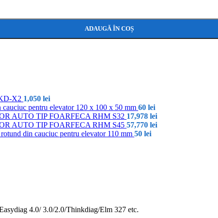
ADAUGĂ ÎN COȘ
y KD-X2
1,050
lei
cauciuc pentru elevator 120 x 100 x 50 mm
60
lei
OR AUTO TIP FOARFECA RHM S32
17,978
lei
OR AUTO TIP FOARFECA RHM S45
57,770
lei
rotund din cauciuc pentru elevator 110 mm
50
lei
sydiag 4.0/ 3.0/2.0/Thinkdiag/Elm 327 etc.