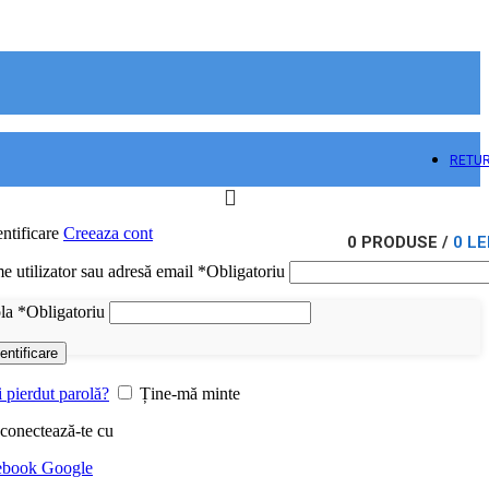
RETU
ntificare
Creeaza cont
0
PRODUSE
/
0
LE
 utilizator sau adresă email
*
Obligatoriu
ola
*
Obligatoriu
entificare
i pierdut parolă?
Ține-mă minte
conectează-te cu
ebook
Google