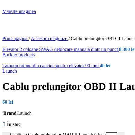
Mărește imaginea
Prima pagină
/
Accesorii diagnoze
/
Cablu prelungitor OBD II Launc
Elevator 2 coloane SWAG deblocare manuală dintr-un punct
8,300
le
Back to products
Tampon rotund din cauciuc pentru elevator 90 mm
40
lei
Launch
Cablu prelungitor OBD II La
60
lei
Brand
Launch
În stoc
Cantitate Cablu prelungitor OBD II Launch Clona