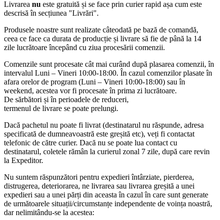
Livrarea
nu
este gratuită și se face prin curier rapid așa cum este
descrisă în secțiunea "Livrări".
Produsele noastre sunt realizate câteodată pe bază de comandă,
ceea ce face ca durata de producție și livrare să fie de până la 14
zile lucrătoare începând cu ziua procesării comenzii.
Comenzile sunt procesate cât mai curând după plasarea comenzii, în
intervalul Luni – Vineri 10:00-18:00. În cazul comenzilor plasate în
afara orelor de program (Luni – Vineri 10:00-18:00) sau în
weekend, acestea vor fi procesate în prima zi lucrătoare.
De sărbători și în perioadele de reduceri,
termenul de livrare se poate prelungi.
Dacă pachetul nu poate fi livrat (destinatarul nu răspunde, adresa
specificată de dumneavoastră este greșită etc), veți fi contactat
telefonic de către curier. Dacă nu se poate lua contact cu
destinatarul, coletele rămân la curierul zonal 7 zile, după care revin
la Expeditor.
Nu suntem răspunzători pentru expedieri întârziate, pierderea,
distrugerea, deteriorarea, ne livrarea sau livrarea greșită a unei
expedieri sau a unei părți din aceasta în cazul în care sunt generate
de următoarele situații/circumstanțe independente de voința noastră,
dar nelimitându-se la acestea: