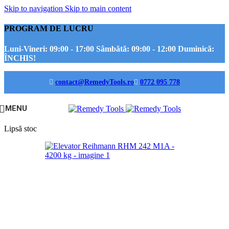
Skip to navigation
Skip to main content
PROGRAM DE LUCRU
Luni-Vineri:
09:00 - 17:00
Sâmbătă:
09:00 - 12:00
Duminică:
ÎNCHIS!
contact@RemedyTools.ro
0772 095 778
MENU
Lipsă stoc