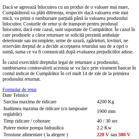
Dacă se agreează înlocuirea cu un produs de o valoare mai mare,
Cumpărătorul va plăti diferența, respectiv dacă valoarea este mai
mică, va primi o rambursare parțială până la valoarea produsului
înlocuitor. Costurile de retur și de transport pentru produsul
înlocuitor, dacă este cazul, sunt suportate de Cumpărător. În cazul în
care produsele a căror returnare se solicită prezintă ambalaje
deteriorate sau incomplete, urme de uzură, zgârieturi, lovituri, ne
rezervăm dreptul de a decide acceptarea returului sau de a opri o
sumă, suma ce va fi comunicată după evaluarea prejudiciilor aduse.
În cazul exercitării dreptului legal de returnare a produsului,
rambursarea contravalorii acestuia se va face prin virament bancar în
contul indicat de Cumpărător în cel mult 14 de zile de la primirea
produsului returnat.
Formular de retur
Date Tehnice
Sarcina maxima de ridicare
4200 Kg
Inaltimea maxima de ridicare (cu tampoane
1900 mm
reglabile)
Timp ridicare / coborare
40 / 30 sec
Putere motor pompa hidraulica
2.2 Kw
Tensiune alimentare ( la alegere )
220 V
sau
380 V