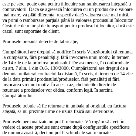
este pe stoc, poate opta pentru înlocuire sau rambursarea integrală a
contravalorii. Daca se agreează înlocuirea cu un produs de o valoare
mai mare, va plăti diferența, respectiv dacă valoarea este mai mică,
va primi o rambursare parțială până la valoarea produsului înlocuitor.
Costurile de retur și de transport pentru produsul înlocuitor, dacă este
cazul, sunt suportate de client.
Produsele prezintă defecte de fabricație;
Cumpărătorul are dreptul să notifice în scris Vânzătorului că renunța
la cumpărare, fără penalități şi fără invocarea unui motiv, în termen
de 14 zile de la primirea produsului. De asemenea, în conformitate
cu art. 7 alin. 1 din O.G. 130/2000, Cumpărătorul are dreptul de a
denunța unilateral contractul la distanță, în scris, în termen de 14 zile
de la data primirii produsului/produselor, fără penalități și fără
invocarea vreunui motiv. În acest caz, cheltuielile directe de
returnare a produselor vor cădea, conform legii, în sarcina
Cumpărătorului.
Produsele trebuie să fie returnate în ambalajul original, cu factura
atașată, să nu prezinte urme de uzură fizică sau deteriorare.
Produsele personalizate nu pot fi returnate. Vă rugăm să aveți în
vedere că aceste produse sunt create după configurațiile specificate
de dumneavoastră, deci nu pot fi schimbate sau returnate.