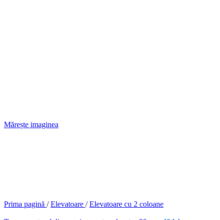
Mărește imaginea
Prima pagină
/
Elevatoare
/
Elevatoare cu 2 coloane