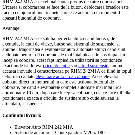
RHM 242 M1A este cel mai cautat produs de catre cunoscatori.
Urcarea si coborararea se face de la buton, deblocarea bratelor este
facuta cu ajutorul unei manete care este actionata in momentul
apasarii butonului de coborare.
Avantaje:
RHM 242 M1A este solutia perfecta atunci cand lucrezi, de
exemplu, la cutii de viteze, bucse sau sistemul de suspensie, si
anume : Majoritatea elevatoarelor auto automate atunci cand sunt
actionate pentru a fi coborate ele mai intai pleaca in sus dupa care
incep sa coboare, acest fapt impiedica utilizatorii sa pozitioneze
exact unde isi doresc
cricul de cutie
sau
cricul suspensie
, anume
aceasta inovatie il caracterizeaza pe RHM 242M1A ca fiind in topul
celor mai cautate
elevatoare auto cu 2 coloane
. Acest elevator
coboara direct in momentul in care este actionat butonul de
coborare, pe cand elevatoarele complet automate mai intai urca
aproximativ 10 cm, dupa care incep sa coboare, ceia ce face dificila
pozitionarea exacta a cricului de sustinere sub cutie sau sau la
articulatii, suspensie.
Continutul livrarii:
Elevator Auto RHM 242 M1A
Sistem de ancorare – Conexpanduri M20 x 180