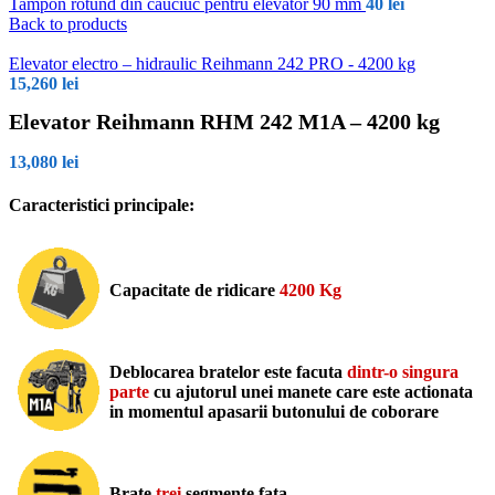
Tampon rotund din cauciuc pentru elevator 90 mm
40
lei
Back to products
Elevator electro – hidraulic Reihmann 242 PRO - 4200 kg
15,260
lei
Elevator Reihmann RHM 242 M1A – 4200 kg
13,080
lei
Caracteristici principale:
Capacitate de ridicare
4200 Kg
Deblocarea bratelor este facuta
dintr-o singura
parte
cu ajutorul unei manete care este actionata
in momentul apasarii butonului de coborare
Brate
trei
segmente fata