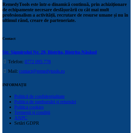
RemedyTools este într-o dinamică continuă, prin achiziționare
de echipamente necesare desfășurării cu cât mai mult
profesionalism a activității, recrutare de resurse umane și nu în
ultimul rând, creare de parteneriate.
Contact
Str. Sigmirului Nr. 29, Bistrița, Bistrița-Năsăud
Telefon:
0772 095 778
Mail:
contact@remedytools.ro
INFORMAȚII
Politică de confidențialitate
Politica de rambursări și returnări
Politica cookies
Termenii și condiții
ANPC
Setări GDPR