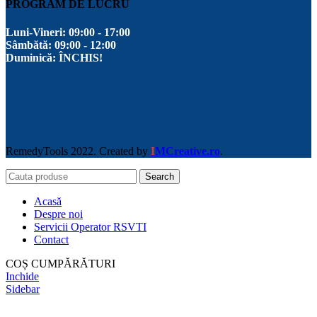
PROGRAM DE LUCRU
Luni-Vineri:
09:00 - 17:00
Sâmbătă:
09:00 - 12:00
Duminică:
ÎNCHIS!
RemedyTools 2022. Created by
I
MCreative.ro
.
Search
Acasă
Despre noi
Servicii Operator RSVTI
Contact
COȘ CUMPĂRĂTURI
Inchide
Sidebar