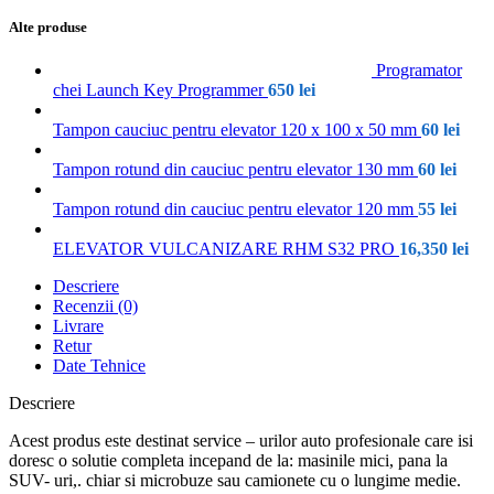
Alte produse
Programator
chei Launch Key Programmer
650
lei
Tampon cauciuc pentru elevator 120 x 100 x 50 mm
60
lei
Tampon rotund din cauciuc pentru elevator 130 mm
60
lei
Tampon rotund din cauciuc pentru elevator 120 mm
55
lei
ELEVATOR VULCANIZARE RHM S32 PRO
16,350
lei
Descriere
Recenzii (0)
Livrare
Retur
Date Tehnice
Descriere
Acest produs este destinat service – urilor auto profesionale care isi
doresc o solutie completa incepand de la: masinile mici, pana la
SUV- uri,. chiar si microbuze sau camionete cu o lungime medie.