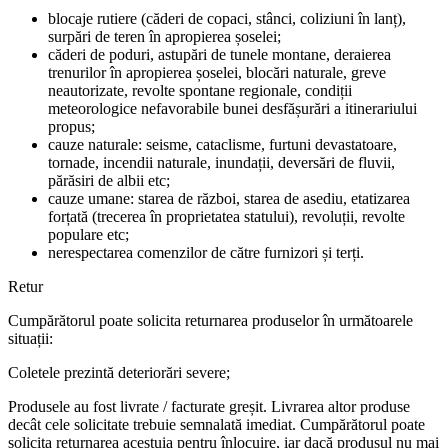
blocaje rutiere (căderi de copaci, stânci, coliziuni în lanț),
surpări de teren în apropierea șoselei;
căderi de poduri, astupări de tunele montane, deraierea
trenurilor în apropierea șoselei, blocări naturale, greve
neautorizate, revolte spontane regionale, condiții
meteorologice nefavorabile bunei desfășurări a itinerariului
propus;
cauze naturale: seisme, cataclisme, furtuni devastatoare,
tornade, incendii naturale, inundații, deversări de fluvii,
părăsiri de albii etc;
cauze umane: starea de război, starea de asediu, etatizarea
forțată (trecerea în proprietatea statului), revoluții, revolte
populare etc;
nerespectarea comenzilor de către furnizori și terți.
Retur
Cumpărătorul poate solicita returnarea produselor în următoarele
situații:
Coletele prezintă deteriorări severe;
Produsele au fost livrate / facturate greșit. Livrarea altor produse
decât cele solicitate trebuie semnalată imediat. Cumpărătorul poate
solicita returnarea acestuia pentru înlocuire, iar dacă produsul nu mai