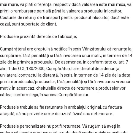
mai mare, va plăti diferența, respectiv dacă valoarea este mai mică, va
primi o rambursare parțială până la valoarea produsului înlocuitor.
Costurile de retur și de transport pentru produsul înlocuitor, dacă este
cazul, sunt suportate de client.
Produsele prezintă defecte de fabricație;
Cumpărătorul are dreptul să notifice în scris Vânzătorului că renunța la
cumpărare, fără penalități şi fără invocarea unui motiv, în termen de 14
zile de la primirea produsului. De asemenea, în conformitate cu art. 7
alin. 1 din O.G. 130/2000, Cumpărătorul are dreptul de a denunța
unilateral contractul la distanță, în scris, în termen de 14 zile de la data
primirii produsului/produselor, fără penalități și fără invocarea vreunui
motiv. În acest caz, cheltuielile directe de returnare a produselor vor
cădea, conform legii, în sarcina Cumpărătorului.
Produsele trebuie să fie returnate în ambalajul original, cu factura
atașată, să nu prezinte urme de uzură fizică sau deteriorare.
Produsele personalizate nu pot fi returnate. Vă rugăm să aveți în
vedere că aceste produse sunt create după configurațiile specificate