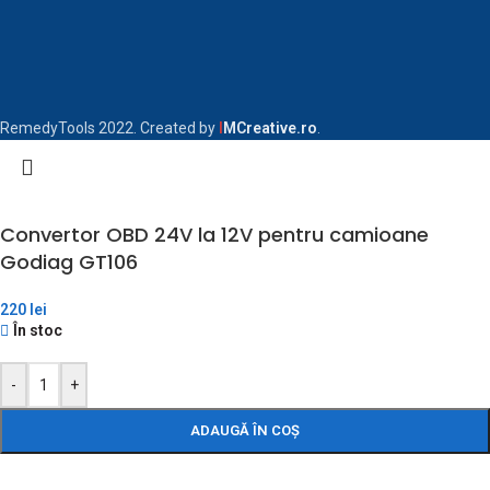
RemedyTools 2022. Created by
I
MCreative.ro
.
Convertor OBD 24V la 12V pentru camioane
Godiag GT106
220
lei
În stoc
-
+
ADAUGĂ ÎN COȘ