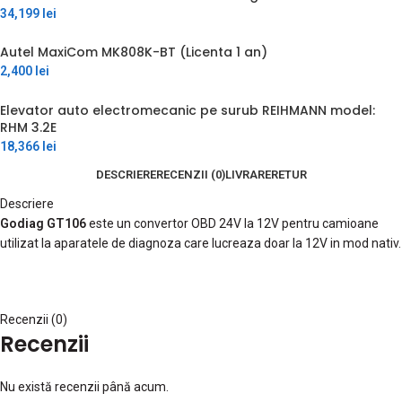
34,199
lei
Autel MaxiCom MK808K-BT (Licenta 1 an)
2,400
lei
Elevator auto electromecanic pe surub REIHMANN model:
RHM 3.2E
18,366
lei
DESCRIERE
RECENZII (0)
LIVRARE
RETUR
Descriere
Godiag GT106
este un convertor OBD 24V la 12V pentru camioane
utilizat la aparatele de diagnoza care lucreaza doar la 12V in mod nativ.
Recenzii (0)
Recenzii
Nu există recenzii până acum.