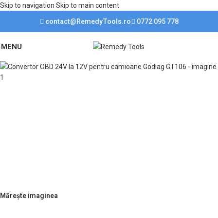
Skip to navigation
Skip to main content
PROGRAM DE LUCRU
contact@RemedyTools.ro
0772 095 778
Luni-Vineri:
09:00 - 17:00
Sâmbătă:
09:00 - 12:00
Duminică:
ÎNCHIS!
MENU
Mărește imaginea