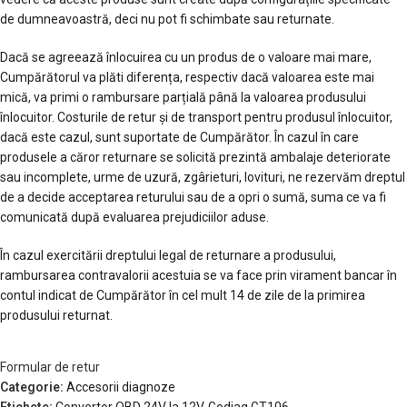
de dumneavoastră, deci nu pot fi schimbate sau returnate.
Dacă se agreează înlocuirea cu un produs de o valoare mai mare,
Cumpărătorul va plăti diferența, respectiv dacă valoarea este mai
mică, va primi o rambursare parțială până la valoarea produsului
înlocuitor. Costurile de retur și de transport pentru produsul înlocuitor,
dacă este cazul, sunt suportate de Cumpărător. În cazul în care
produsele a căror returnare se solicită prezintă ambalaje deteriorate
sau incomplete, urme de uzură, zgârieturi, lovituri, ne rezervăm dreptul
de a decide acceptarea returului sau de a opri o sumă, suma ce va fi
comunicată după evaluarea prejudiciilor aduse.
În cazul exercitării dreptului legal de returnare a produsului,
rambursarea contravalorii acestuia se va face prin virament bancar în
contul indicat de Cumpărător în cel mult 14 de zile de la primirea
produsului returnat.
Formular de retur
Categorie:
Accesorii diagnoze