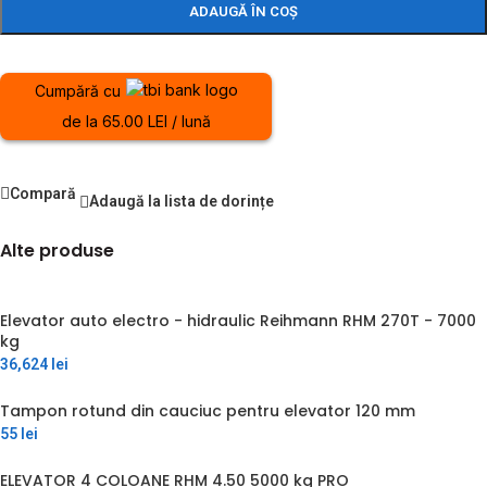
ADAUGĂ ÎN COȘ
Cumpără cu
de la 65.00 LEI / lună
Compară
Adaugă la lista de dorințe
Alte produse
Elevator auto electro - hidraulic Reihmann RHM 270T - 7000
kg
36,624
lei
Tampon rotund din cauciuc pentru elevator 120 mm
55
lei
ELEVATOR 4 COLOANE RHM 4.50 5000 kg PRO