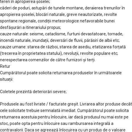
teren în apropierea șoselei;
căderi de poduri, astupări de tunele montane, deraierea trenurilor în
apropierea șoselei, blocări naturale, greve neautorizate, revolte
spontane regionale, condiții meteorologice nefavorabile bunei
desfășurări a itinerariului propus;
cauze naturale: seisme, cataclisme, furtuni devastatoare, tornade,
incendii naturale, inundații, deversări de fluvii, părăsiri de albii etc;
cauze umane: starea de război, starea de asediu, etatizarea forțată
(trecerea în proprietatea statului), revoluții, revolte populare etc;
nerespectarea comenzilor de către furnizori și terți.
Retur
Cumpărătorul poate solicita returnarea produselor în următoarele
situații:
Coletele prezintă deteriorări severe;
Produsele au fost livrate / facturate greșit. Livrarea altor produse decât
cele solicitate trebuie semnalată imediat. Cumpărătorul poate solicita
returnarea acestuia pentru înlocuire, iar dacă produsul nu mai este pe
stoc, poate opta pentru înlocuire sau rambursarea integrală a
contravalorii. Daca se agreează înlocuirea cu un produs de o valoare