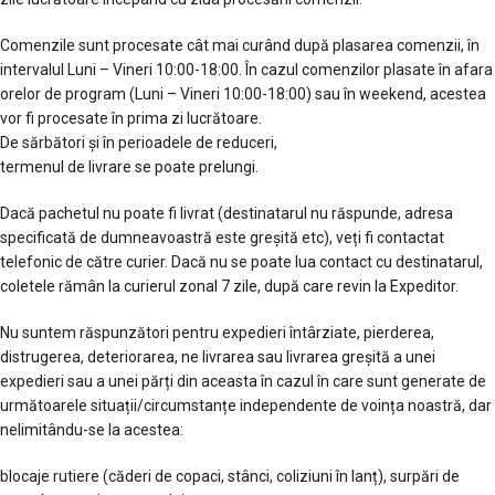
Comenzile sunt procesate cât mai curând după plasarea comenzii, în
intervalul Luni – Vineri 10:00-18:00. În cazul comenzilor plasate în afara
orelor de program (Luni – Vineri 10:00-18:00) sau în weekend, acestea
vor fi procesate în prima zi lucrătoare.
De sărbători și în perioadele de reduceri,
termenul de livrare se poate prelungi.
Dacă pachetul nu poate fi livrat (destinatarul nu răspunde, adresa
specificată de dumneavoastră este greșită etc), veți fi contactat
telefonic de către curier. Dacă nu se poate lua contact cu destinatarul,
coletele rămân la curierul zonal 7 zile, după care revin la Expeditor.
Nu suntem răspunzători pentru expedieri întârziate, pierderea,
distrugerea, deteriorarea, ne livrarea sau livrarea greșită a unei
expedieri sau a unei părți din aceasta în cazul în care sunt generate de
următoarele situații/circumstanțe independente de voința noastră, dar
nelimitându-se la acestea:
blocaje rutiere (căderi de copaci, stânci, coliziuni în lanț), surpări de