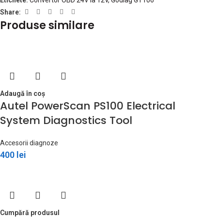
Etichete:
Convertor OBD 24V la 12V
,
Godiag GT106
Share:
Produse similare
Adaugă în coș
Autel PowerScan PS100 Electrical
System Diagnostics Tool
Accesorii diagnoze
400
lei
Cumpără produsul