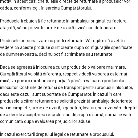
motiv. În acest caz, cheltuielile directe de returnare a produselor vor
cădea, conform legii, în sarcina Cumpărătorului.
Produsele trebuie să fie returnate în ambalajul original, cu factura
atașată, să nu prezinte urme de uzură fizică sau deteriorare.
Produsele personalizate nu pot fi returnate. Vă rugăm să aveți în
vedere că aceste produse sunt create după configurațiile specificate
de dumneavoastră, deci nu pot fi schimbate sau returnate.
Dacă se agreează înlocuirea cu un produs de o valoare mai mare,
Cumpărătorul va plăti diferența, respectiv dacă valoarea este mai
mică, va primi o rambursare parțială până la valoarea produsului
înlocuitor. Costurile de retur și de transport pentru produsul înlocuitor,
dacă este cazul, sunt suportate de Cumpărător. În cazul în care
produsele a căror returnare se solicită prezintă ambalaje deteriorate
sau incomplete, urme de uzură, zgârieturi, lovituri, ne rezervăm dreptul
de a decide acceptarea returului sau de a opri o sumă, suma ce va fi
comunicată după evaluarea prejudiciilor aduse.
În cazul exercitării dreptului legal de returnare a produsului,