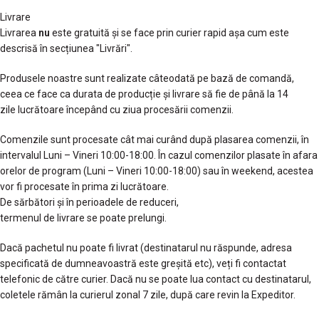
Livrare
Livrarea
nu
este gratuită și se face prin curier rapid așa cum este
descrisă în secțiunea "Livrări".
Produsele noastre sunt realizate câteodată pe bază de comandă,
ceea ce face ca durata de producție și livrare să fie de până la 14
zile lucrătoare începând cu ziua procesării comenzii.
Comenzile sunt procesate cât mai curând după plasarea comenzii, în
intervalul Luni – Vineri 10:00-18:00. În cazul comenzilor plasate în afara
orelor de program (Luni – Vineri 10:00-18:00) sau în weekend, acestea
vor fi procesate în prima zi lucrătoare.
De sărbători și în perioadele de reduceri,
termenul de livrare se poate prelungi.
Dacă pachetul nu poate fi livrat (destinatarul nu răspunde, adresa
specificată de dumneavoastră este greșită etc), veți fi contactat
telefonic de către curier. Dacă nu se poate lua contact cu destinatarul,
coletele rămân la curierul zonal 7 zile, după care revin la Expeditor.