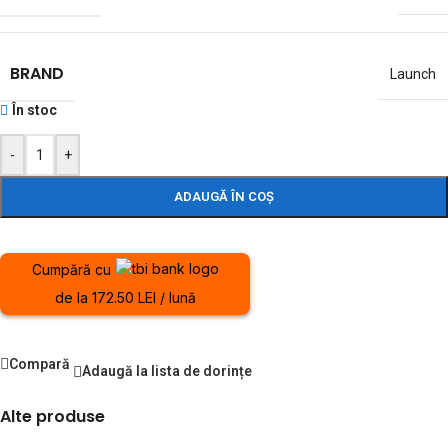
BRAND
Launch
În stoc
-
+
ADAUGĂ ÎN COȘ
Cumpără cu
de la 172.50 LEI / lună
Compară
Adaugă la lista de dorințe
Alte produse