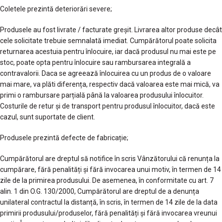
Coletele prezintă deteriorări severe;
Produsele au fost livrate / facturate greșit. Livrarea altor produse decât
cele solicitate trebuie semnalată imediat. Cumpărătorul poate solicita
returnarea acestuia pentru înlocuire, iar dacă produsul nu mai este pe
stoc, poate opta pentru înlocuire sau rambursarea integrală a
contravalorii. Daca se agreează înlocuirea cu un produs de o valoare
mai mare, va plăti diferența, respectiv dacă valoarea este mai mică, va
primi o rambursare parțială până la valoarea produsului înlocuitor.
Costurile de retur și de transport pentru produsul înlocuitor, dacă este
cazul, sunt suportate de client.
Produsele prezintă defecte de fabricație;
Cumpărătorul are dreptul să notifice în scris Vânzătorului că renunța la
cumpărare, fără penalități şi fără invocarea unui motiv, în termen de 14
zile de la primirea produsului. De asemenea, în conformitate cu art. 7
alin. 1 din O.G. 130/2000, Cumpărătorul are dreptul de a denunța
unilateral contractul la distanță, în scris, în termen de 14 zile de la data
primirii produsului/produselor, fără penalități și fără invocarea vreunui