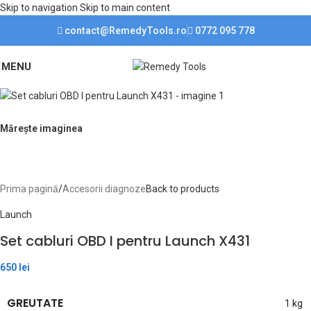
Skip to navigation
Skip to main content
PROGRAM DE LUCRU
contact@RemedyTools.ro
0772 095 778
Luni-Vineri:
09:00 - 17:00
Sâmbătă:
09:00 - 12:00
Duminică:
ÎNCHIS!
MENU
Mărește imaginea
Prima pagină
/
Accesorii diagnoze
Back to products
Launch
Set cabluri OBD I pentru Launch X431
650
lei
GREUTATE
1 kg