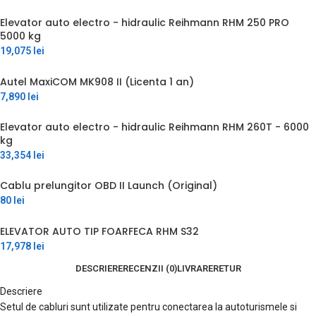
Elevator auto electro - hidraulic Reihmann RHM 250 PRO
5000 kg
19,075
lei
Autel MaxiCOM MK908 II (Licenta 1 an)
7,890
lei
Elevator auto electro - hidraulic Reihmann RHM 260T - 6000
kg
33,354
lei
Cablu prelungitor OBD II Launch (Original)
80
lei
ELEVATOR AUTO TIP FOARFECA RHM S32
17,978
lei
DESCRIERE
RECENZII (0)
LIVRARE
RETUR
Descriere
Setul de cabluri sunt utilizate pentru conectarea la autoturismele si