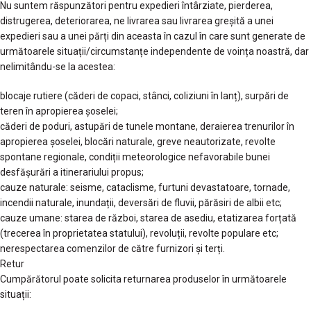
Nu suntem răspunzători pentru expedieri întârziate, pierderea,
distrugerea, deteriorarea, ne livrarea sau livrarea greșită a unei
expedieri sau a unei părți din aceasta în cazul în care sunt generate de
următoarele situații/circumstanțe independente de voința noastră, dar
nelimitându-se la acestea:
blocaje rutiere (căderi de copaci, stânci, coliziuni în lanț), surpări de
teren în apropierea șoselei;
căderi de poduri, astupări de tunele montane, deraierea trenurilor în
apropierea șoselei, blocări naturale, greve neautorizate, revolte
spontane regionale, condiții meteorologice nefavorabile bunei
desfășurări a itinerariului propus;
cauze naturale: seisme, cataclisme, furtuni devastatoare, tornade,
incendii naturale, inundații, deversări de fluvii, părăsiri de albii etc;
cauze umane: starea de război, starea de asediu, etatizarea forțată
(trecerea în proprietatea statului), revoluții, revolte populare etc;
nerespectarea comenzilor de către furnizori și terți.
Retur
Cumpărătorul poate solicita returnarea produselor în următoarele
situații: