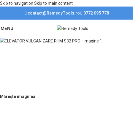
Skip to navigation
Skip to main content
PROGRAM DE LUCRU
contact@RemedyTools.ro
0772 095 778
Luni-Vineri:
09:00 - 17:00
Sâmbătă:
09:00 - 12:00
Duminică:
ÎNCHIS!
MENU
Mărește imaginea