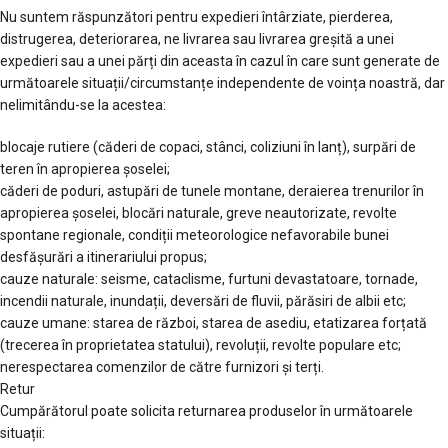
Nu suntem răspunzători pentru expedieri întârziate, pierderea,
distrugerea, deteriorarea, ne livrarea sau livrarea greșită a unei
expedieri sau a unei părți din aceasta în cazul în care sunt generate de
următoarele situații/circumstanțe independente de voința noastră, dar
nelimitându-se la acestea:
blocaje rutiere (căderi de copaci, stânci, coliziuni în lanț), surpări de
teren în apropierea șoselei;
căderi de poduri, astupări de tunele montane, deraierea trenurilor în
apropierea șoselei, blocări naturale, greve neautorizate, revolte
spontane regionale, condiții meteorologice nefavorabile bunei
desfășurări a itinerariului propus;
cauze naturale: seisme, cataclisme, furtuni devastatoare, tornade,
incendii naturale, inundații, deversări de fluvii, părăsiri de albii etc;
cauze umane: starea de război, starea de asediu, etatizarea forțată
(trecerea în proprietatea statului), revoluții, revolte populare etc;
nerespectarea comenzilor de către furnizori și terți.
Retur
Cumpărătorul poate solicita returnarea produselor în următoarele
situații: