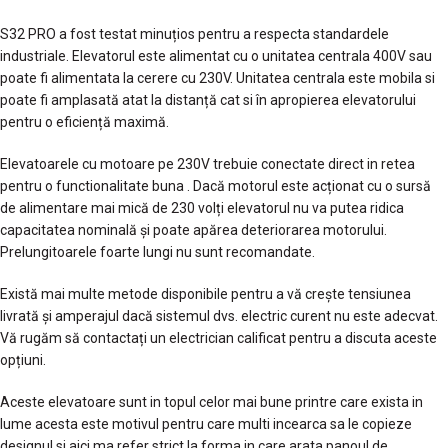
S32 PRO a fost testat minuțios pentru a respecta standardele
industriale. Elevatorul este alimentat cu o unitatea centrala 400V sau
poate fi alimentata la cerere cu 230V. Unitatea centrala este mobila si
poate fi amplasată atat la distanță cat si în apropierea elevatorului
pentru o eficiență maximă.
Elevatoarele cu motoare pe 230V trebuie conectate direct in retea
pentru o functionalitate buna . Dacă motorul este acționat cu o sursă
de alimentare mai mică de 230 volți elevatorul nu va putea ridica
capacitatea nominală și poate apărea deteriorarea motorului.
Prelungitoarele foarte lungi nu sunt recomandate.
Există mai multe metode disponibile pentru a vă crește tensiunea
livrată și amperajul dacă sistemul dvs. electric curent nu este adecvat.
Vă rugăm să contactați un electrician calificat pentru a discuta aceste
opțiuni.
Aceste elevatoare sunt in topul celor mai bune printre care exista in
lume acesta este motivul pentru care multi incearca sa le copieze
designul si aici ma refer strict la forma in care arata panoul de