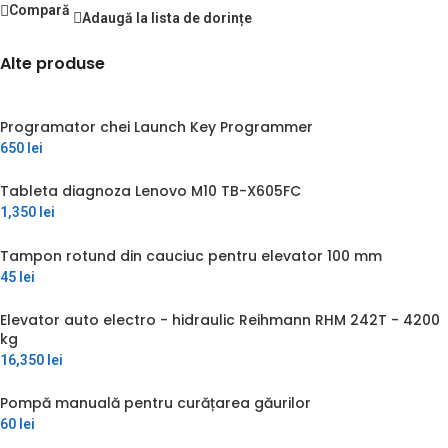
Compară
Adaugă la lista de dorințe
Alte produse
Programator chei Launch Key Programmer
650
lei
Tableta diagnoza Lenovo M10 TB-X605FC
1,350
lei
Tampon rotund din cauciuc pentru elevator 100 mm
45
lei
Elevator auto electro - hidraulic Reihmann RHM 242T - 4200
kg
16,350
lei
Pompă manuală pentru curățarea găurilor
60
lei