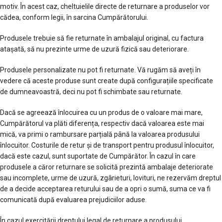
motiv. În acest caz, cheltuielile directe de returnare a produselor vor
cădea, conform legii, în sarcina Cumpărătorului.
Produsele trebuie să fie returnate în ambalajul original, cu factura
atașată, să nu prezinte urme de uzură fizică sau deteriorare.
Produsele personalizate nu pot fi returnate. Vă rugăm să aveți în
vedere că aceste produse sunt create după configurațiile specificate
de dumneavoastră, deci nu pot fi schimbate sau returnate.
Dacă se agreează înlocuirea cu un produs de o valoare mai mare,
Cumpărătorul va plăti diferența, respectiv dacă valoarea este mai
mică, va primi o rambursare parțială până la valoarea produsului
înlocuitor. Costurile de retur și de transport pentru produsul înlocuitor,
dacă este cazul, sunt suportate de Cumpărător. În cazul în care
produsele a căror returnare se solicită prezintă ambalaje deteriorate
sau incomplete, urme de uzură, zgârieturi, lovituri, ne rezervăm dreptul
de a decide acceptarea returului sau de a opri o sumă, suma ce va fi
comunicată după evaluarea prejudiciilor aduse.
În cazul exercitării dreptului legal de returnare a produsului,