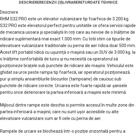
DESCRIERE
RECENZII (0)
LIVRARE
RETUR
DATE TEHNICE
Descriere
RHM S32 PRO este un elevator vulcanizare tip foarfeca de 3.200 kg.
S32 PRO este elevatorul perfect pentru unitatile ce ofera servicii rapide
de mecanica usoara și specialiștii în roți care au nevoie de o înălțime de
ridicare suplimentară mai exact 1.000 mm. Cu totii stim ca tipurile de
elevatoare vulcanizare traditionale cu perna de aer ridica doar 500 mm.
Acest lift portabil ridică cu ușurință o mașină sau un SUV de 3.000 kg. la
o înălțime confortabilă de lucru și nu necesită ca operatorul să
poziționeze brațele sub punctele de ridicare ale mașinii. Vehiculul este
ghidat sa urce peste rampa tip foarfecă, iar operatorul poziționează
pur și simplu ansamblurile blocurilor (tampoane) de cauciuc sub
punctele de ridicare corecte. Urcarea este foarte rapidă iar șansele
pentru orice deteriorare la partea inferioară a mașinii este minimă.
Mijlocul dintre rampe este deschis si permite accesul în multe zone din
partea inferioară a mașinii, care nu sunt ușor accesibile cu alte
elevatoare vulcanizare cum ar fi cele cu perna de aer.
Rampele de urcare se blochează într-o poziție orizontală pentru a