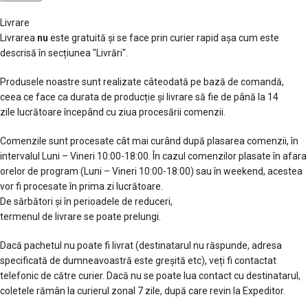
Livrare
Livrarea
nu
este gratuită și se face prin curier rapid așa cum este
descrisă în secțiunea "Livrări".
Produsele noastre sunt realizate câteodată pe bază de comandă,
ceea ce face ca durata de producție și livrare să fie de până la 14
zile lucrătoare începând cu ziua procesării comenzii.
Comenzile sunt procesate cât mai curând după plasarea comenzii, în
intervalul Luni – Vineri 10:00-18:00. În cazul comenzilor plasate în afara
orelor de program (Luni – Vineri 10:00-18:00) sau în weekend, acestea
vor fi procesate în prima zi lucrătoare.
De sărbători și în perioadele de reduceri,
termenul de livrare se poate prelungi.
Dacă pachetul nu poate fi livrat (destinatarul nu răspunde, adresa
specificată de dumneavoastră este greșită etc), veți fi contactat
telefonic de către curier. Dacă nu se poate lua contact cu destinatarul,
coletele rămân la curierul zonal 7 zile, după care revin la Expeditor.