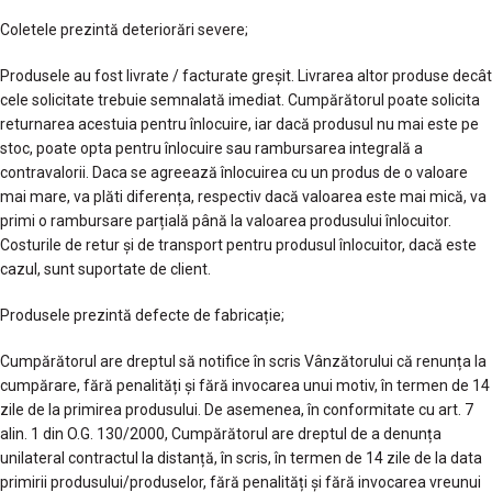
Coletele prezintă deteriorări severe;
Produsele au fost livrate / facturate greșit. Livrarea altor produse decât
cele solicitate trebuie semnalată imediat. Cumpărătorul poate solicita
returnarea acestuia pentru înlocuire, iar dacă produsul nu mai este pe
stoc, poate opta pentru înlocuire sau rambursarea integrală a
contravalorii. Daca se agreează înlocuirea cu un produs de o valoare
mai mare, va plăti diferența, respectiv dacă valoarea este mai mică, va
primi o rambursare parțială până la valoarea produsului înlocuitor.
Costurile de retur și de transport pentru produsul înlocuitor, dacă este
cazul, sunt suportate de client.
Produsele prezintă defecte de fabricație;
Cumpărătorul are dreptul să notifice în scris Vânzătorului că renunța la
cumpărare, fără penalități şi fără invocarea unui motiv, în termen de 14
zile de la primirea produsului. De asemenea, în conformitate cu art. 7
alin. 1 din O.G. 130/2000, Cumpărătorul are dreptul de a denunța
unilateral contractul la distanță, în scris, în termen de 14 zile de la data
primirii produsului/produselor, fără penalități și fără invocarea vreunui