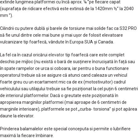
extinde lungimea platformei cu încă aprox. ¼ ”pe fiecare capat
(suprafața de ridicare efectivă este extinsă de la 1420mm ½” la 2040
mm ”).
Cilindrii cu putere dublă și barele de torsiune mai solide fac ca S32 PRO
să fie unul dintre cele mai bune și mai ușor de folosit elevatoare
vulcanizare tip foarfecă, vândute în Europa SUA și Canada.
La fel ca în cazul oricărui
elevator
tip foarfecă care este complet
deschis pe mijloc (nu există o bară de susținere încrucișată în față sau
în spate rampelor ce urca si coboara, iar pentru o buna functionare
operatorul trebuie să se asigure că atunci cand caleaza un vehicul
foarte greu cu un ecartament mic ca de ex (motostivuitor) cadrul
vehiculului sau utilajului trebuie sa fie poziționat la cel puțin 6 centimetri
de interiorul platformelor. Dacă o greutate este poziționată în
apropierea marginilor platformei (mai aproape de 6 centimetri de
marginile interioare), platformele se pot „curba- torsiona” și pot apărea
daune la elevator.
Prinderea balamalelor este special conceputa si permite o lubrifiere
maximă la fiecare îmbinare.