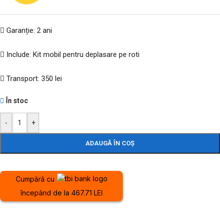
Garanție: 2 ani
Include: Kit mobil pentru deplasare pe roti
Transport: 350 lei
În stoc
-
+
ADAUGĂ ÎN COȘ
Cumpără cu
începând de la 467.71 LEI